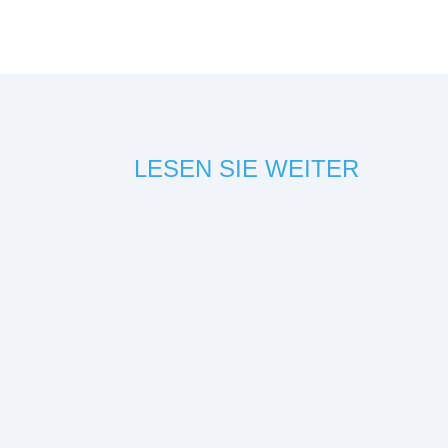
LESEN SIE WEITER
Der Weg in das DiGA-Verzeichnis des BfArM ist
langfristige Integration in die Regelversorgung