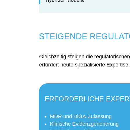
hybrider Modelle
STEIGENDE REGULA
Gleichzeitig steigen die regulatorische
erfordert heute spezialisierte Expertis
ERFORDERLICHE EXPER
MDR und DiGA-Zulassung
Klinische Evidenzgenerierung