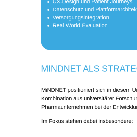
UX-Design und Patient Journeys
Datenschutz und Plattformarchitek
Versorgungsintegration
Real-World-Evaluation
MINDNET ALS STRAT
MiNDNET positioniert sich in diesem Um
Kombination aus universitärer Forschu
Pharmaunternehmen bei der Entwicklung
Im Fokus stehen dabei insbesondere: