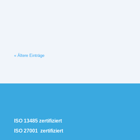
DiGA bieten neue Therapiechancen für
psychische Erkrankungen bei jungen Menschen.
Diese Besonderheiten sind zu beachten.
« Ältere Einträge
ISO 13485 zertifiziert
ISO 27001 zertifiziert