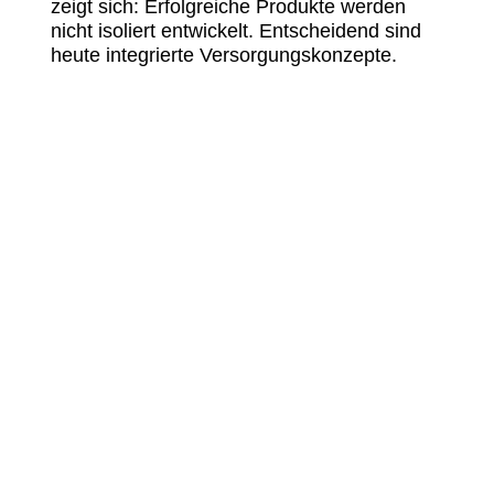
zeigt sich: Erfolgreiche Produkte werden
nicht isoliert entwickelt. Entscheidend sind
heute integrierte Versorgungskonzepte.
ZENTRALE ERFOLGSFAKTOREN FÜR
PHARMA
Frühzeitige regulatorische Strategie
Evidenzorientierte Produktentwicklung
Fokus auf reale Versorgungspfade
Nutzerzentriertes Design und Adhärenz
Integration in bestehende Netzwerke
Skalierbare Plattformarchitektur