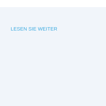
LESEN SIE WEITER
Digitale Gesundheitsanwendungen entwickeln
sich von ergänzenden Tools zu eigenständigen
therapeutischen Komponenten..